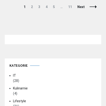
Page
Page
Page
Page
Page
Page
Posts
1
2
3
4
5
…
11
Next
Naviga
KATEGORIE
IT
(28)
Kulinarnie
(4)
Lifestyle