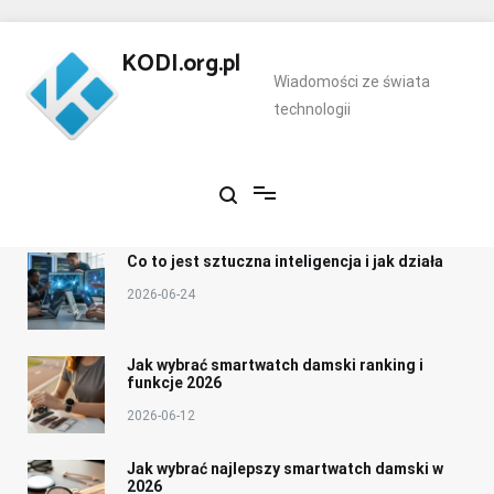
Skip
to
KODI.org.pl
content
Wiadomości ze świata
technologii
Co to jest sztuczna inteligencja i jak działa
2026-06-24
Jak wybrać smartwatch damski ranking i
funkcje 2026
2026-06-12
Jak wybrać najlepszy smartwatch damski w
2026