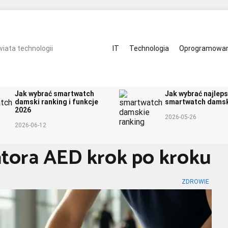
ulinarnie
Zdrowie
Kontakt
IT
Technologia
Oprogramowan
iata technologii
Jak wybrać smartwatch
Jak wybrać najlep
damski ranking i funkcje
smartwatch damsk
2026
2026-05-26
2026-06-12
atora AED krok po kroku
ZDROWIE