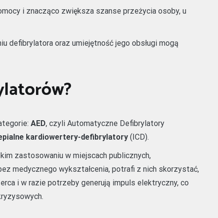
omocy i znacząco zwiększa szanse przeżycia osoby, u
iu defibrylatora oraz umiejętność jego obsługi mogą
rylatorów?
ategorie:
AED
, czyli Automatyczne Defibrylatory
pialne kardiowertery-defibrylatory
(ICD).
kim zastosowaniu w miejscach publicznych,
 bez medycznego wykształcenia, potrafi z nich skorzystać,
erca i w razie potrzeby generują impuls elektryczny, co
kryzysowych.