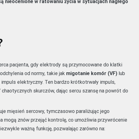
są nieocenione w ratowaniu życia w sytuacjach nagłego
?
erca pacjenta, gdy elektrody są przymocowane do klatki
dchylenia od normy, takie jak
migotanie komór (VF)
lub
uje impuls elektryczny. Ten bardzo krótkotrwały impuls,
” chaotycznych skurczów, dając sercu szansę na powrót do
zuje mięsień sercowy, tymczasowo paraliżując jego
rca mogą znów przejąć kontrolę, co umożliwia przywrócenie
 niezwykle ważną funkcję, pozwalając zarówno na: