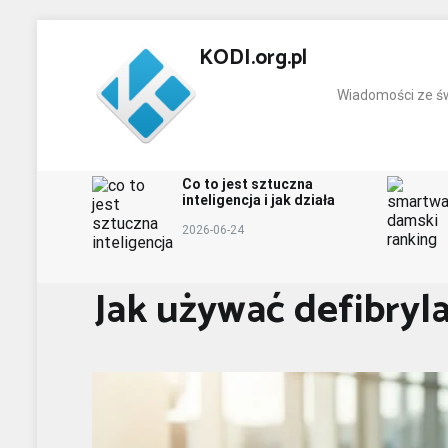
IT
Technologia
Oprogramowanie
Lifestyle
K
Skip
to
KODI.org.pl
content
Wiadomości ze św
Co to jest sztuczna
inteligencja i jak działa
2026-06-24
Jak używać defibryl