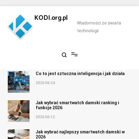
Skip
to
KODI.org.pl
content
Wiadomości ze świata
technologii
Co to jest sztuczna inteligencja i jak działa
2026-06-24
Jak wybrać smartwatch damski ranking i
funkcje 2026
2026-06-12
Jak wybrać najlepszy smartwatch damski w
2026