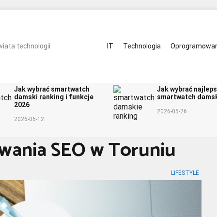
ulinarnie
Zdrowie
Kontakt
IT
Technologia
Oprogramowan
iata technologii
Jak wybrać smartwatch
Jak wybrać najlep
damski ranking i funkcje
smartwatch damsk
2026
2026-05-26
2026-06-12
owania SEO w Toruniu
LIFESTYLE