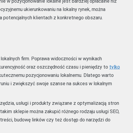
e w pozycjonowanie lokalne jest bardziej opłacalne niż
cyzyjnemu ukierunkowaniu na lokalny rynek, można
na potencjalnych klientach z konkretnego obszaru.
 lokalnych firm. Poprawa widoczności w wynikach
nkurencyjność oraz oszczędność czasu i pieniędzy to
tylko
 skutecznemu pozycjonowaniu lokalnemu. Dlatego warto
uniu i zwiększyć swoje szanse na sukces w lokalnym
ędzia, usługi i produkty związane z optymalizacją stron
akim sklepie można zakupić różnego rodzaju usługi SEO,
ę treści, budowę linków czy też dostęp do narzędzi do