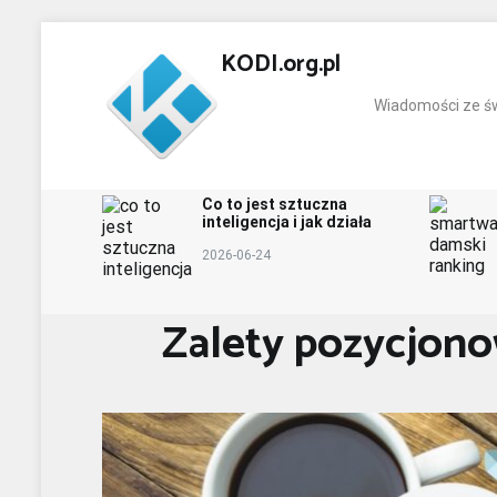
IT
Technologia
Oprogramowanie
Lifestyle
K
Skip
to
KODI.org.pl
content
Wiadomości ze św
Co to jest sztuczna
inteligencja i jak działa
2026-06-24
Zalety pozycjon