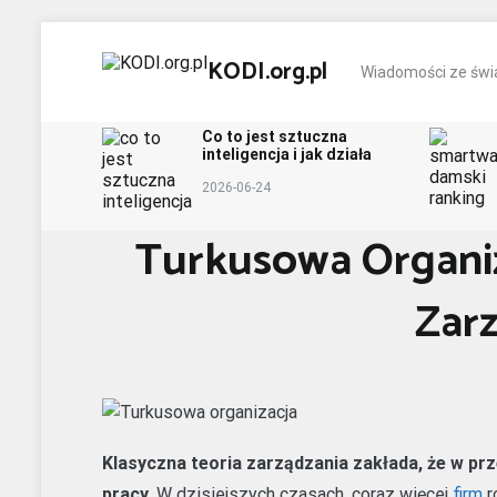
IT
Technologia
Oprogramowanie
Lifestyle
K
Skip
to
KODI.org.pl
Wiadomości ze świa
content
Co to jest sztuczna
inteligencja i jak działa
2026-06-24
Turkusowa Organi
Zar
Klasyczna teoria zarządzania zakłada, że w pr
pracy.
W dzisiejszych czasach, coraz więcej
firm
r