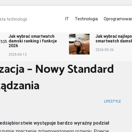
ulinarnie
Zdrowie
Kontakt
IT
Technologia
Oprogramowan
ta technologii
Jak wybrać smartwatch
Jak wybrać najlep
damski ranking i funkcje
smartwatch damsk
2026
2026-05-26
2026-06-12
zacja – Nowy Standard
ządzania
LIFESTYLE
zedsiębiorstwie występuje bardzo wyraźny podział
ozumie znaczenie zrównoważonego rozwoju. Pojęcie