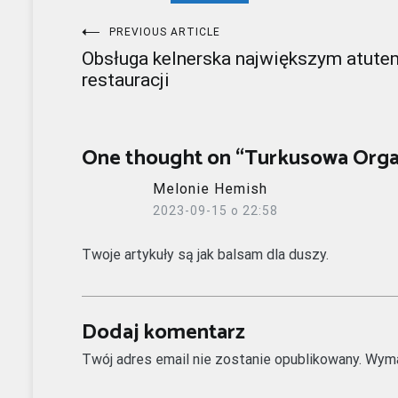
Nawigacja
PREVIOUS ARTICLE
Obsługa kelnerska największym atute
wpisu
restauracji
One thought on “
Turkusowa Organ
Melonie Hemish
2023-09-15 o 22:58
Twoje artykuły są jak balsam dla duszy.
Dodaj komentarz
Twój adres email nie zostanie opublikowany.
Wyma