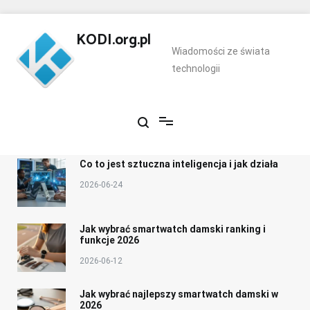
Skip
to
KODI.org.pl
content
Wiadomości ze świata
technologii
Co to jest sztuczna inteligencja i jak działa
2026-06-24
Jak wybrać smartwatch damski ranking i
funkcje 2026
2026-06-12
Jak wybrać najlepszy smartwatch damski w
2026